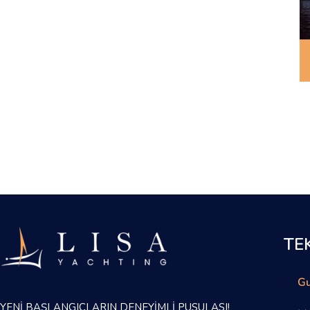
TE
Gu
YENİ BAŞLANGIÇLARIN DENEYİMLİ PUSULASI!