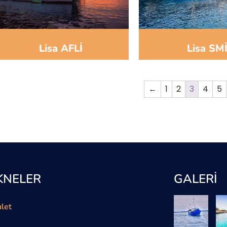
Lisa AFLİ
Lisa SM
←
1
2
3
4
5
KNELER
GALERİ
let