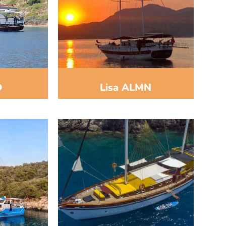
D
Lisa ALMN