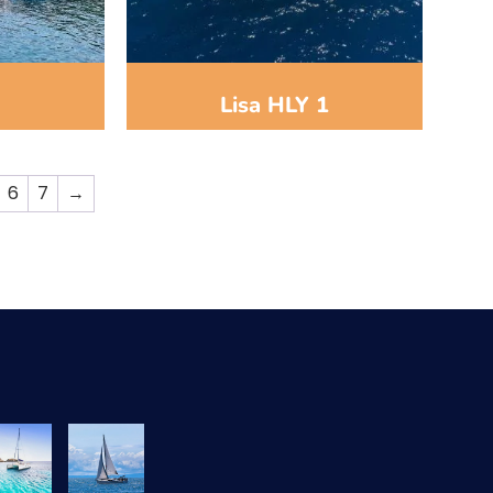
İ
Lisa HLY 1
6
7
→