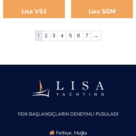
Lisa VS1
Lisa SGM
1
2
3
4
5
6
7
→
YENİ BAŞLANGIÇLARIN DENEYİMLİ PUSULASI!
Fethiye, Muğla