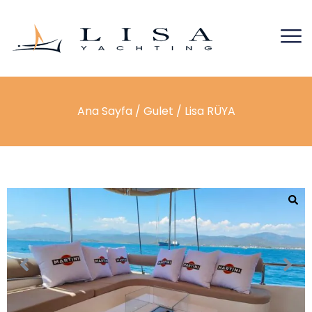
Ana Sayfa
/
Gulet
/ Lisa RÜYA