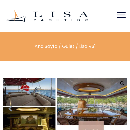
Ana Sayfa
/
Gulet
/ Lisa VS1