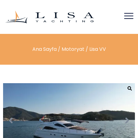
Ana Sayfa
/
Motoryat
/ Lisa VV