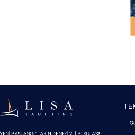
TE
Gu
YENİ BAŞLANGIÇLARIN DENEYİMLİ PUSULASI!