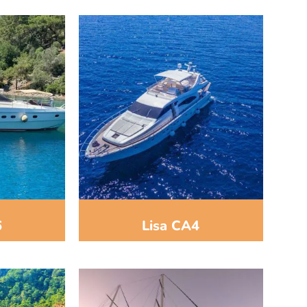
6
Lisa CA4