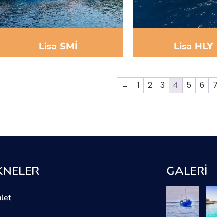
Lisa SMİ
Lisa HLY
←
1
2
3
4
5
6
KNELER
GALERİ
let