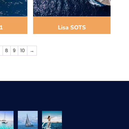
 1
Lisa SOTS
7
8
9
10
→