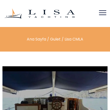
Ana Sayfa
/
Gulet
/ Lisa CMLA